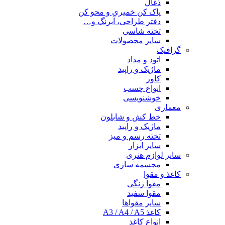
ذغال
پاک کن خمیری و محو کن
دفتر طراحی، آبرنگ و…
تخته شاسی
سایر محصولات
گرافیک
اتود و مداد
ماژیک و راپید
کاور
انواع چسب
خوشنویسی
معماری
خط کش و شابلون
ماژیک و راپید
تخته رسم و میز
سایر ابزار
سایر لوازم هنری
مجسمه سازی
کاغذ و مقوا
مقوا رنگی
مقوا سفید
سایر مقواها
کاغذ A3 / A4 / A5
انواع کاغذ