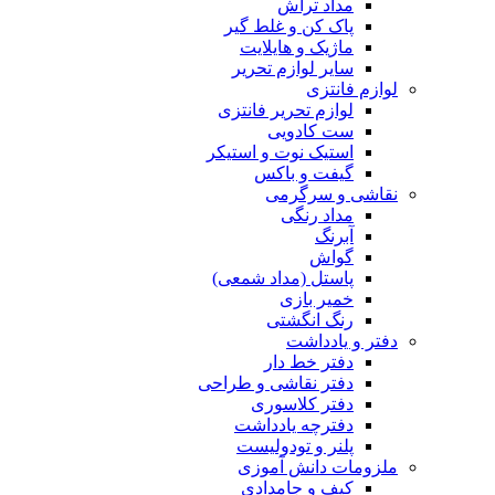
مداد تراش
پاک کن و غلط گیر
ماژیک و هایلایت
سایر لوازم تحریر
لوازم فانتزی
لوازم تحریر فانتزی
ست کادویی
استیک نوت و استیکر
گیفت و باکس
نقاشی و سرگرمی
مداد رنگی
آبرنگ
گواش
پاستل (مداد شمعی)
خمیر بازی
رنگ انگشتی
دفتر و یادداشت
دفتر خط دار
دفتر نقاشی و طراحی
دفتر کلاسوری
دفترچه یادداشت
پلنر و تودولیست
ملزومات دانش آموزی
کیف و جامدادی