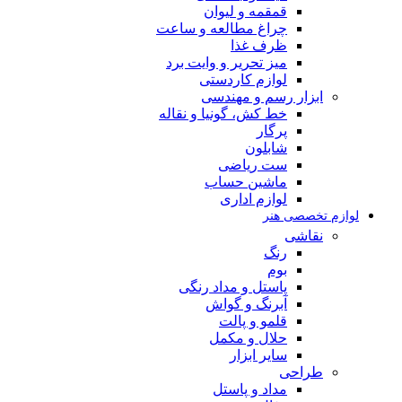
قمقمه و لیوان
چراغ مطالعه و ساعت
ظرف غذا
میز تحریر و وایت برد
لوازم کاردستی
ابزار رسم و مهندسی
خط کش، گونیا و نقاله
پرگار
شابلون
ست ریاضی
ماشین حساب
لوازم اداری
لوازم تخصصی هنر
نقاشی
رنگ
بوم
پاستل و مداد رنگی
آبرنگ و گواش
قلمو و پالت
حلال و مکمل
سایر ابزار
طراحی
مداد و پاستل