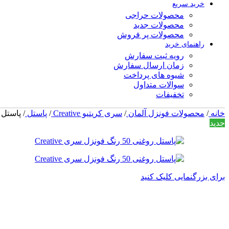
خرید سریع
محصولات حراجی
محصولات جدید
محصولات پر فروش
راهنمای خرید
رویه ثبت سفارش
زمان ارسال سفارش
شیوه های پرداخت
سوالات متداول
تخفیفات
خانه
/
محصولات فونزل آلمان
/
سری کریتیو Creative
/
پاستل
/
پاستل روغنی 50 رنگ
جدید
برای بزرگنمایی کلیک کنید