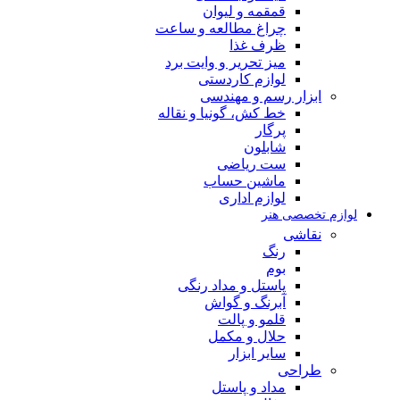
قمقمه و لیوان
چراغ مطالعه و ساعت
ظرف غذا
میز تحریر و وایت برد
لوازم کاردستی
ابزار رسم و مهندسی
خط کش، گونیا و نقاله
پرگار
شابلون
ست ریاضی
ماشین حساب
لوازم اداری
لوازم تخصصی هنر
نقاشی
رنگ
بوم
پاستل و مداد رنگی
آبرنگ و گواش
قلمو و پالت
حلال و مکمل
سایر ابزار
طراحی
مداد و پاستل