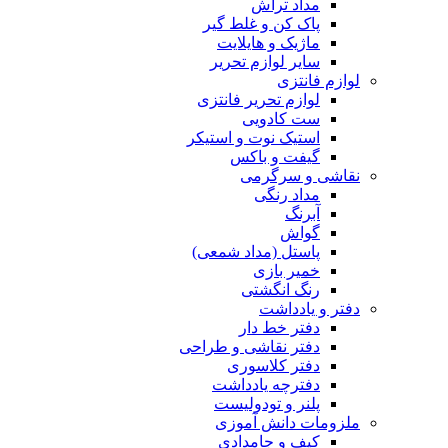
مداد تراش
پاک کن و غلط گیر
ماژیک و هایلایت
سایر لوازم تحریر
لوازم فانتزی
لوازم تحریر فانتزی
ست کادویی
استیک نوت و استیکر
گیفت و باکس
نقاشی و سرگرمی
مداد رنگی
آبرنگ
گواش
پاستل (مداد شمعی)
خمیر بازی
رنگ انگشتی
دفتر و یادداشت
دفتر خط دار
دفتر نقاشی و طراحی
دفتر کلاسوری
دفترچه یادداشت
پلنر و تودولیست
ملزومات دانش آموزی
کیف و جامدادی