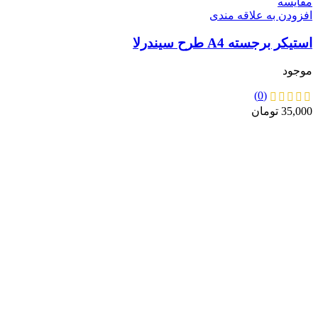
مقايسه
افزودن به علاقه مندی
استیکر برجسته A4 طرح سیندرلا
موجود
(0)
35,000
تومان