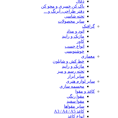
ذغال
پاک کن خمیری و محو کن
دفتر طراحی، آبرنگ و…
تخته شاسی
سایر محصولات
گرافیک
اتود و مداد
ماژیک و راپید
کاور
انواع چسب
خوشنویسی
معماری
خط کش و شابلون
ماژیک و راپید
تخته رسم و میز
سایر ابزار
سایر لوازم هنری
مجسمه سازی
کاغذ و مقوا
مقوا رنگی
مقوا سفید
سایر مقواها
کاغذ A3 / A4 / A5
انواع کاغذ