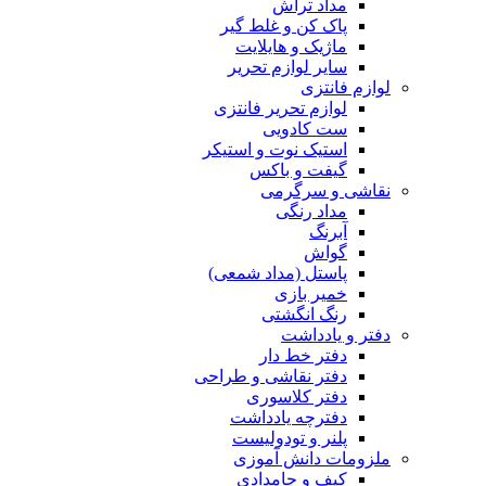
مداد تراش
پاک کن و غلط گیر
ماژیک و هایلایت
سایر لوازم تحریر
لوازم فانتزی
لوازم تحریر فانتزی
ست کادویی
استیک نوت و استیکر
گیفت و باکس
نقاشی و سرگرمی
مداد رنگی
آبرنگ
گواش
پاستل (مداد شمعی)
خمیر بازی
رنگ انگشتی
دفتر و یادداشت
دفتر خط دار
دفتر نقاشی و طراحی
دفتر کلاسوری
دفترچه یادداشت
پلنر و تودولیست
ملزومات دانش آموزی
کیف و جامدادی