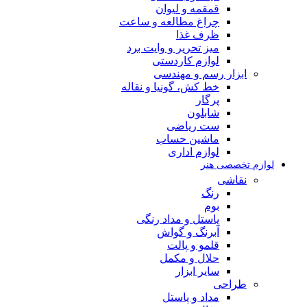
قمقمه و لیوان
چراغ مطالعه و ساعت
ظرف غذا
میز تحریر و وایت برد
لوازم کاردستی
ابزار رسم و مهندسی
خط کش، گونیا و نقاله
پرگار
شابلون
ست ریاضی
ماشین حساب
لوازم اداری
لوازم تخصصی هنر
نقاشی
رنگ
بوم
پاستل و مداد رنگی
آبرنگ و گواش
قلمو و پالت
حلال و مکمل
سایر ابزار
طراحی
مداد و پاستل