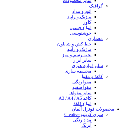
سایر محصولات
گرافیک
اتود و مداد
ماژیک و راپید
کاور
انواع چسب
خوشنویسی
معماری
خط کش و شابلون
ماژیک و راپید
تخته رسم و میز
سایر ابزار
سایر لوازم هنری
مجسمه سازی
کاغذ و مقوا
مقوا رنگی
مقوا سفید
سایر مقواها
کاغذ A3 / A4 / A5
انواع کاغذ
محصولات فونزل آلمان
سری کریتیو Creative
مداد رنگی
آبرنگ