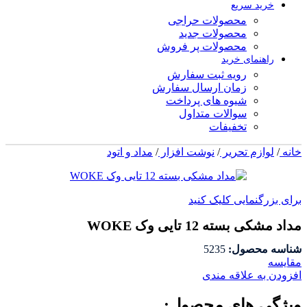
خرید سریع
محصولات حراجی
محصولات جدید
محصولات پر فروش
راهنمای خرید
رویه ثبت سفارش
زمان ارسال سفارش
شیوه های پرداخت
سوالات متداول
تخفیفات
خانه
/
لوازم تحریر
/
نوشت افزار
/
مداد و اتود
برای بزرگنمایی کلیک کنید
مداد مشکی بسته 12 تایی وک WOKE
شناسه محصول:
5235
مقايسه
افزودن به علاقه مندی
ویژگی های محصول: