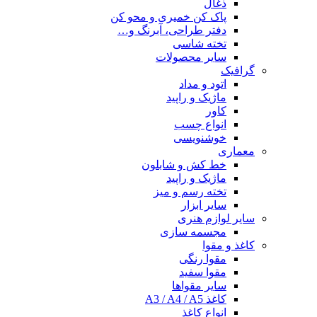
ذغال
پاک کن خمیری و محو کن
دفتر طراحی، آبرنگ و…
تخته شاسی
سایر محصولات
گرافیک
اتود و مداد
ماژیک و راپید
کاور
انواع چسب
خوشنویسی
معماری
خط کش و شابلون
ماژیک و راپید
تخته رسم و میز
سایر ابزار
سایر لوازم هنری
مجسمه سازی
کاغذ و مقوا
مقوا رنگی
مقوا سفید
سایر مقواها
کاغذ A3 / A4 / A5
انواع کاغذ