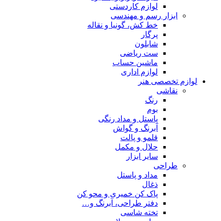
لوازم کاردستی
ابزار رسم و مهندسی
خط کش، گونیا و نقاله
پرگار
شابلون
ست ریاضی
ماشین حساب
لوازم اداری
لوازم تخصصی هنر
نقاشی
رنگ
بوم
پاستل و مداد رنگی
آبرنگ و گواش
قلمو و پالت
حلال و مکمل
سایر ابزار
طراحی
مداد و پاستل
ذغال
پاک کن خمیری و محو کن
دفتر طراحی، آبرنگ و…
تخته شاسی