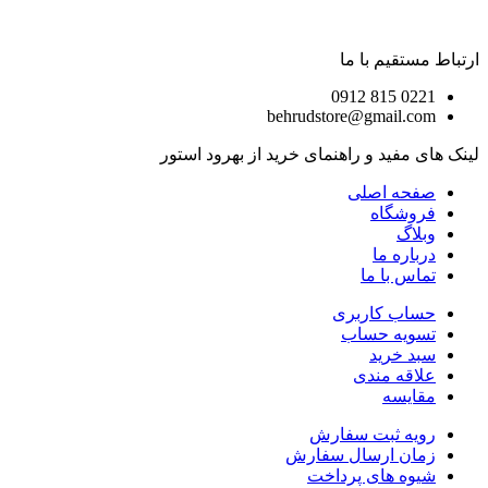
ارتباط مستقیم با ما
0221 815 0912
behrudstore@gmail.com
لینک های مفید و راهنمای خرید از بهرود استور
صفحه اصلی
فروشگاه
وبلاگ
درباره ما
تماس با ما
حساب کاربری
تسویه حساب
سبد خرید
علاقه مندی
مقایسه
رویه ثبت سفارش
زمان ارسال سفارش
شیوه های پرداخت