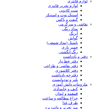
لوازم فانتزی
لوازم تحریر فانتزی
ست کادویی
استیک نوت و استیکر
گیفت و باکس
نقاشی و سرگرمی
مداد رنگی
آبرنگ
گواش
پاستل (مداد شمعی)
خمیر بازی
رنگ انگشتی
دفتر و یادداشت
دفتر خط دار
دفتر نقاشی و طراحی
دفتر کلاسوری
دفترچه یادداشت
پلنر و تودولیست
ملزومات دانش آموزی
کیف و جامدادی
قمقمه و لیوان
چراغ مطالعه و ساعت
ظرف غذا
میز تحریر و وایت برد