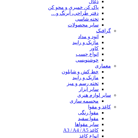
ذغال
پاک کن خمیری و محو کن
دفتر طراحی، آبرنگ و…
تخته شاسی
سایر محصولات
گرافیک
اتود و مداد
ماژیک و راپید
کاور
انواع چسب
خوشنویسی
معماری
خط کش و شابلون
ماژیک و راپید
تخته رسم و میز
سایر ابزار
سایر لوازم هنری
مجسمه سازی
کاغذ و مقوا
مقوا رنگی
مقوا سفید
سایر مقواها
کاغذ A3 / A4 / A5
انواع کاغذ