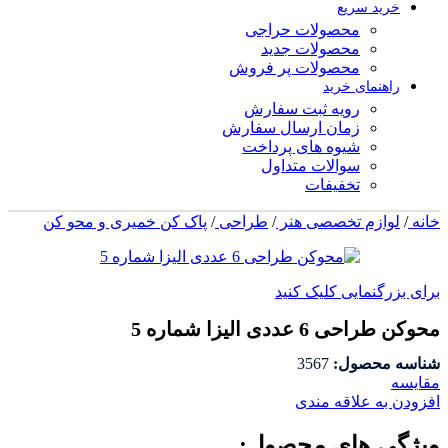
خرید سریع
محصولات حراجی
محصولات جدید
محصولات پر فروش
راهنمای خرید
رویه ثبت سفارش
زمان ارسال سفارش
شیوه های پرداخت
سوالات متداول
تخفیفات
خانه
/
لوازم تخصصی هنر
/
طراحی
/
پاک کن خمیری و محو کن
برای بزرگنمایی کلیک کنید
محوکن طراحی 6 عددی الیزا شماره 5
شناسه محصول:
3567
مقايسه
افزودن به علاقه مندی
ویژگی های محصول: