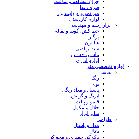
چراغ مطالعه و ساعت
ظرف غذا
میز تحریر و وایت برد
لوازم کاردستی
ابزار رسم و مهندسی
خط کش، گونیا و نقاله
پرگار
شابلون
ست ریاضی
ماشین حساب
لوازم اداری
لوازم تخصصی هنر
نقاشی
رنگ
بوم
پاستل و مداد رنگی
آبرنگ و گواش
قلمو و پالت
حلال و مکمل
سایر ابزار
طراحی
مداد و پاستل
ذغال
پاک کن خمیری و محو کن