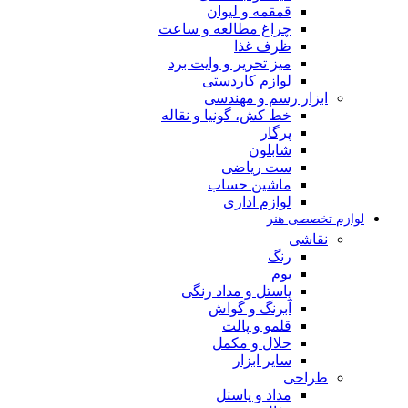
قمقمه و لیوان
چراغ مطالعه و ساعت
ظرف غذا
میز تحریر و وایت برد
لوازم کاردستی
ابزار رسم و مهندسی
خط کش، گونیا و نقاله
پرگار
شابلون
ست ریاضی
ماشین حساب
لوازم اداری
لوازم تخصصی هنر
نقاشی
رنگ
بوم
پاستل و مداد رنگی
آبرنگ و گواش
قلمو و پالت
حلال و مکمل
سایر ابزار
طراحی
مداد و پاستل