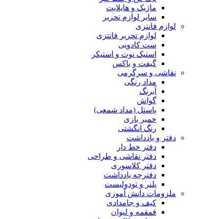
ماژیک و هایلایت
سایر لوازم تحریر
لوازم فانتزی
لوازم تحریر فانتزی
ست کادویی
استیک نوت و استیکر
گیفت و باکس
نقاشی و سرگرمی
مداد رنگی
آبرنگ
گواش
پاستل (مداد شمعی)
خمیر بازی
رنگ انگشتی
دفتر و یادداشت
دفتر خط دار
دفتر نقاشی و طراحی
دفتر کلاسوری
دفترچه یادداشت
پلنر و تودولیست
ملزومات دانش آموزی
کیف و جامدادی
قمقمه و لیوان