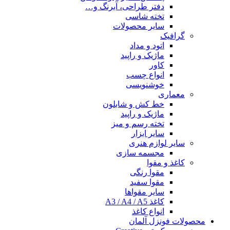
دفتر طراحی، آبرنگ و…
تخته شاسی
سایر محصولات
گرافیک
اتود و مداد
ماژیک و راپید
کاور
انواع چسب
خوشنویسی
معماری
خط کش و شابلون
ماژیک و راپید
تخته رسم و میز
سایر ابزار
سایر لوازم هنری
مجسمه سازی
کاغذ و مقوا
مقوا رنگی
مقوا سفید
سایر مقواها
کاغذ A3 / A4 / A5
انواع کاغذ
محصولات فونزل آلمان