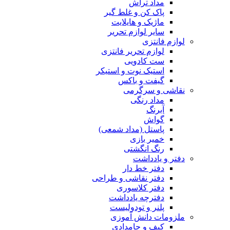
مداد تراش
پاک کن و غلط گیر
ماژیک و هایلایت
سایر لوازم تحریر
لوازم فانتزی
لوازم تحریر فانتزی
ست کادویی
استیک نوت و استیکر
گیفت و باکس
نقاشی و سرگرمی
مداد رنگی
آبرنگ
گواش
پاستل (مداد شمعی)
خمیر بازی
رنگ انگشتی
دفتر و یادداشت
دفتر خط دار
دفتر نقاشی و طراحی
دفتر کلاسوری
دفترچه یادداشت
پلنر و تودولیست
ملزومات دانش آموزی
کیف و جامدادی