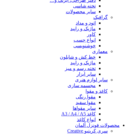
دفتر طراحی، آبرنگ و…
تخته شاسی
سایر محصولات
گرافیک
اتود و مداد
ماژیک و راپید
کاور
انواع چسب
خوشنویسی
معماری
خط کش و شابلون
ماژیک و راپید
تخته رسم و میز
سایر ابزار
سایر لوازم هنری
مجسمه سازی
کاغذ و مقوا
مقوا رنگی
مقوا سفید
سایر مقواها
کاغذ A3 / A4 / A5
انواع کاغذ
محصولات فونزل آلمان
سری کریتیو Creative