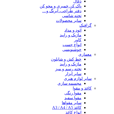
ذغال
پاک کن خمیری و محو کن
دفتر طراحی، آبرنگ و…
تخته شاسی
سایر محصولات
گرافیک
اتود و مداد
ماژیک و راپید
کاور
انواع چسب
خوشنویسی
معماری
خط کش و شابلون
ماژیک و راپید
تخته رسم و میز
سایر ابزار
سایر لوازم هنری
مجسمه سازی
کاغذ و مقوا
مقوا رنگی
مقوا سفید
سایر مقواها
کاغذ A3 / A4 / A5
انواع کاغذ