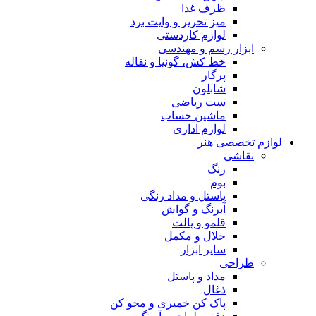
ظرف غذا
میز تحریر و وایت برد
لوازم کاردستی
ابزار رسم و مهندسی
خط کش، گونیا و نقاله
پرگار
شابلون
ست ریاضی
ماشین حساب
لوازم اداری
لوازم تخصصی هنر
نقاشی
رنگ
بوم
پاستل و مداد رنگی
آبرنگ و گواش
قلمو و پالت
حلال و مکمل
سایر ابزار
طراحی
مداد و پاستل
ذغال
پاک کن خمیری و محو کن