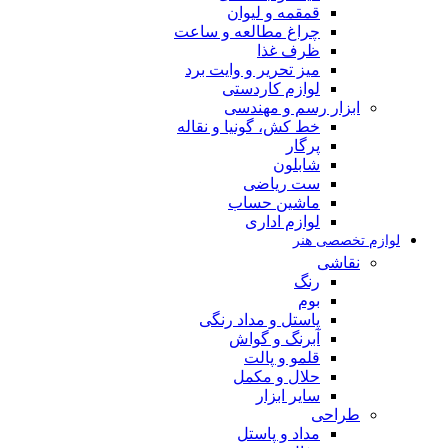
قمقمه و لیوان
چراغ مطالعه و ساعت
ظرف غذا
میز تحریر و وایت برد
لوازم کاردستی
ابزار رسم و مهندسی
خط کش، گونیا و نقاله
پرگار
شابلون
ست ریاضی
ماشین حساب
لوازم اداری
لوازم تخصصی هنر
نقاشی
رنگ
بوم
پاستل و مداد رنگی
آبرنگ و گواش
قلمو و پالت
حلال و مکمل
سایر ابزار
طراحی
مداد و پاستل