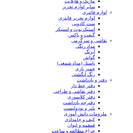
ماژیک و هایلایت
سایر لوازم تحریر
لوازم فانتزی
لوازم تحریر فانتزی
ست کادویی
استیک نوت و استیکر
گیفت و باکس
نقاشی و سرگرمی
مداد رنگی
آبرنگ
گواش
پاستل (مداد شمعی)
خمیر بازی
رنگ انگشتی
دفتر و یادداشت
دفتر خط دار
دفتر نقاشی و طراحی
دفتر کلاسوری
دفترچه یادداشت
پلنر و تودولیست
ملزومات دانش آموزی
کیف و جامدادی
قمقمه و لیوان
چراغ مطالعه و ساعت