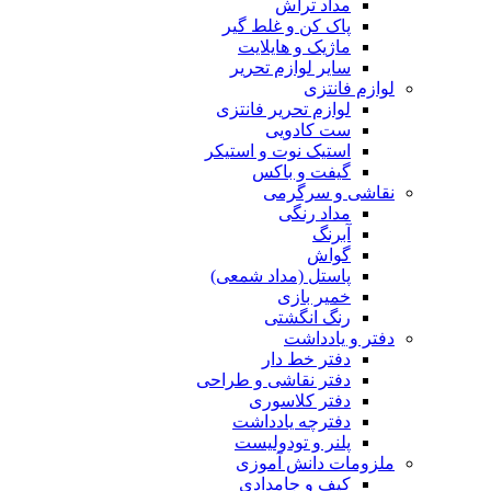
مداد تراش
پاک کن و غلط گیر
ماژیک و هایلایت
سایر لوازم تحریر
لوازم فانتزی
لوازم تحریر فانتزی
ست کادویی
استیک نوت و استیکر
گیفت و باکس
نقاشی و سرگرمی
مداد رنگی
آبرنگ
گواش
پاستل (مداد شمعی)
خمیر بازی
رنگ انگشتی
دفتر و یادداشت
دفتر خط دار
دفتر نقاشی و طراحی
دفتر کلاسوری
دفترچه یادداشت
پلنر و تودولیست
ملزومات دانش آموزی
کیف و جامدادی