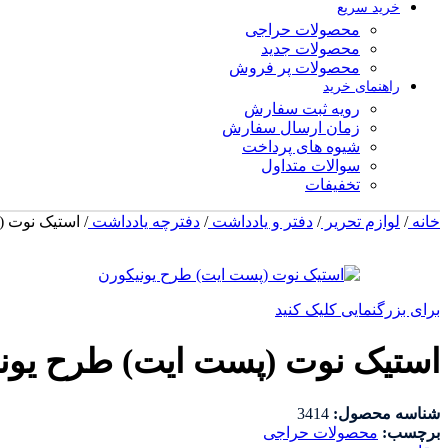
خرید سریع
محصولات حراجی
محصولات جدید
محصولات پر فروش
راهنمای خرید
رویه ثبت سفارش
زمان ارسال سفارش
شیوه های پرداخت
سوالات متداول
تخفیفات
خانه
/
لوازم تحریر
/
دفتر و یادداشت
/
دفترچه یادداشت
/
استیک نوت (
-30%
برای بزرگنمایی کلیک کنید
استیک نوت (پست ایت) طرح یون
شناسه محصول:
3414
برچسب:
محصولات حراجی