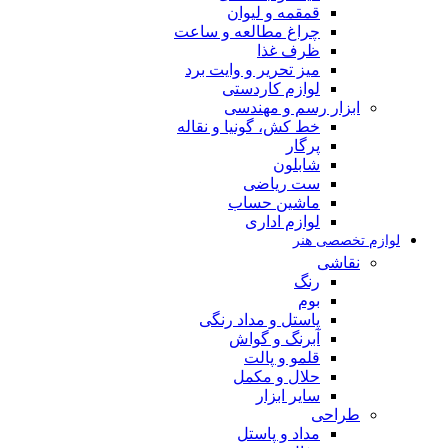
قمقمه و لیوان
چراغ مطالعه و ساعت
ظرف غذا
میز تحریر و وایت برد
لوازم کاردستی
ابزار رسم و مهندسی
خط کش، گونیا و نقاله
پرگار
شابلون
ست ریاضی
ماشین حساب
لوازم اداری
لوازم تخصصی هنر
نقاشی
رنگ
بوم
پاستل و مداد رنگی
آبرنگ و گواش
قلمو و پالت
حلال و مکمل
سایر ابزار
طراحی
مداد و پاستل