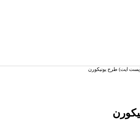
پست ایت) طرح یونیکورن
یکورن