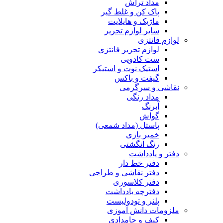
مداد تراش
پاک کن و غلط گیر
ماژیک و هایلایت
سایر لوازم تحریر
لوازم فانتزی
لوازم تحریر فانتزی
ست کادویی
استیک نوت و استیکر
گیفت و باکس
نقاشی و سرگرمی
مداد رنگی
آبرنگ
گواش
پاستل (مداد شمعی)
خمیر بازی
رنگ انگشتی
دفتر و یادداشت
دفتر خط دار
دفتر نقاشی و طراحی
دفتر کلاسوری
دفترچه یادداشت
پلنر و تودولیست
ملزومات دانش آموزی
کیف و جامدادی