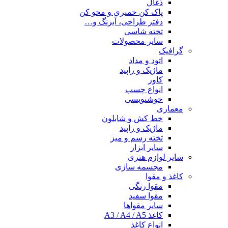
ذغال
پاک کن خمیری و محو کن
دفتر طراحی، آبرنگ و…
تخته شاسی
سایر محصولات
گرافیک
اتود و مداد
ماژیک و راپید
کاور
انواع چسب
خوشنویسی
معماری
خط کش و شابلون
ماژیک و راپید
تخته رسم و میز
سایر ابزار
سایر لوازم هنری
مجسمه سازی
کاغذ و مقوا
مقوا رنگی
مقوا سفید
سایر مقواها
کاغذ A3 / A4 / A5
انواع کاغذ