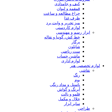
کیف و جامدادی
قمقمه و لیوان
چراغ مطالعه و ساعت
ظرف غذا
میز تحریر و وایت برد
لوازم کاردستی
ابزار رسم و مهندسی
خط کش، گونیا و نقاله
پرگار
شابلون
ست ریاضی
ماشین حساب
لوازم اداری
لوازم تخصصی هنر
نقاشی
رنگ
بوم
پاستل و مداد رنگی
آبرنگ و گواش
قلمو و پالت
حلال و مکمل
سایر ابزار
طراحی