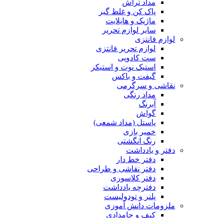
مداد تراش
پاک کن و غلط گیر
ماژیک و هایلایت
سایر لوازم تحریر
لوازم فانتزی
لوازم تحریر فانتزی
ست کادویی
استیک نوت و استیکر
گیفت و باکس
نقاشی و سرگرمی
مداد رنگی
آبرنگ
گواش
پاستل (مداد شمعی)
خمیر بازی
رنگ انگشتی
دفتر و یادداشت
دفتر خط دار
دفتر نقاشی و طراحی
دفتر کلاسوری
دفترچه یادداشت
پلنر و تودولیست
ملزومات دانش آموزی
کیف و جامدادی