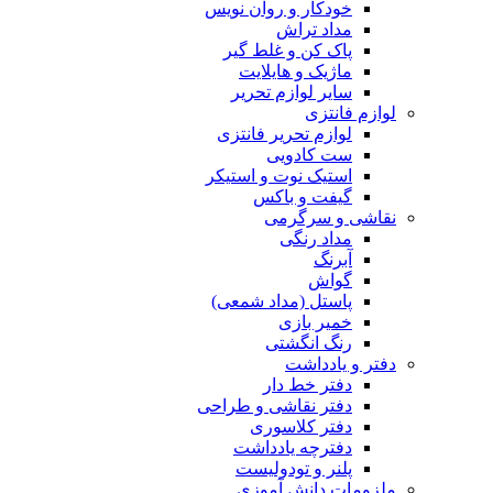
خودکار و روان نویس
مداد تراش
پاک کن و غلط گیر
ماژیک و هایلایت
سایر لوازم تحریر
لوازم فانتزی
لوازم تحریر فانتزی
ست کادویی
استیک نوت و استیکر
گیفت و باکس
نقاشی و سرگرمی
مداد رنگی
آبرنگ
گواش
پاستل (مداد شمعی)
خمیر بازی
رنگ انگشتی
دفتر و یادداشت
دفتر خط دار
دفتر نقاشی و طراحی
دفتر کلاسوری
دفترچه یادداشت
پلنر و تودولیست
ملزومات دانش آموزی