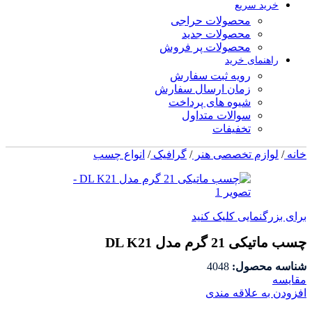
خرید سریع
محصولات حراجی
محصولات جدید
محصولات پر فروش
راهنمای خرید
رویه ثبت سفارش
زمان ارسال سفارش
شیوه های پرداخت
سوالات متداول
تخفیفات
خانه
/
لوازم تخصصی هنر
/
گرافیک
/
انواع چسب
برای بزرگنمایی کلیک کنید
چسب ماتیکی 21 گرم مدل DL K21
شناسه محصول:
4048
مقايسه
افزودن به علاقه مندی