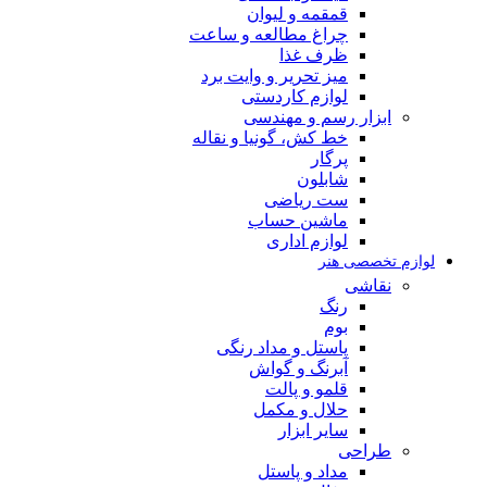
قمقمه و لیوان
چراغ مطالعه و ساعت
ظرف غذا
میز تحریر و وایت برد
لوازم کاردستی
ابزار رسم و مهندسی
خط کش، گونیا و نقاله
پرگار
شابلون
ست ریاضی
ماشین حساب
لوازم اداری
لوازم تخصصی هنر
نقاشی
رنگ
بوم
پاستل و مداد رنگی
آبرنگ و گواش
قلمو و پالت
حلال و مکمل
سایر ابزار
طراحی
مداد و پاستل