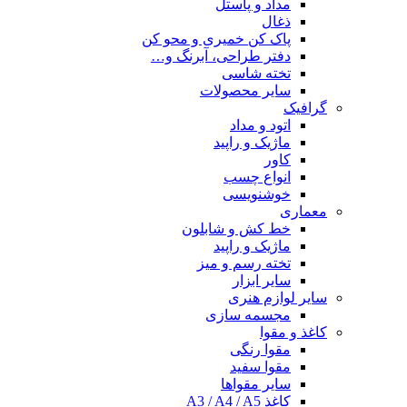
مداد و پاستل
ذغال
پاک کن خمیری و محو کن
دفتر طراحی، آبرنگ و…
تخته شاسی
سایر محصولات
گرافیک
اتود و مداد
ماژیک و راپید
کاور
انواع چسب
خوشنویسی
معماری
خط کش و شابلون
ماژیک و راپید
تخته رسم و میز
سایر ابزار
سایر لوازم هنری
مجسمه سازی
کاغذ و مقوا
مقوا رنگی
مقوا سفید
سایر مقواها
کاغذ A3 / A4 / A5