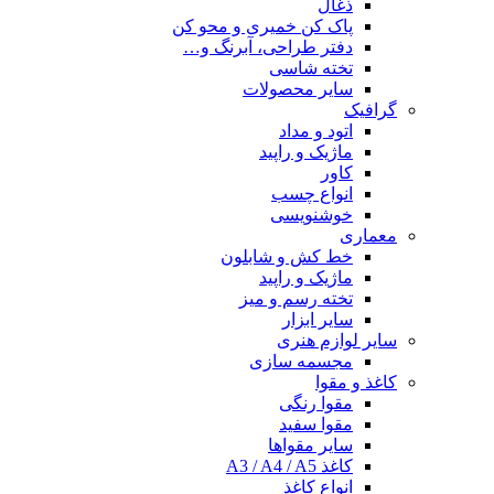
ذغال
پاک کن خمیری و محو کن
دفتر طراحی، آبرنگ و…
تخته شاسی
سایر محصولات
گرافیک
اتود و مداد
ماژیک و راپید
کاور
انواع چسب
خوشنویسی
معماری
خط کش و شابلون
ماژیک و راپید
تخته رسم و میز
سایر ابزار
سایر لوازم هنری
مجسمه سازی
کاغذ و مقوا
مقوا رنگی
مقوا سفید
سایر مقواها
کاغذ A3 / A4 / A5
انواع کاغذ