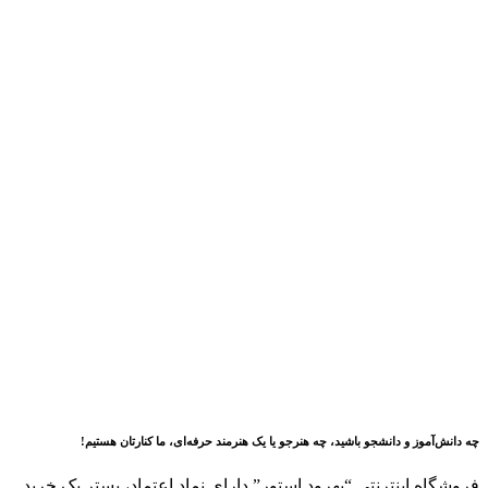
چه دانش‌آموز و دانشجو باشید، چه هنرجو یا یک هنرمند حرفه‌ای، ما کنارتان هستیم!
فروشگاه اینترنتی “بهرود استور” دارای نماد اعتماد، بستر یک
خرید