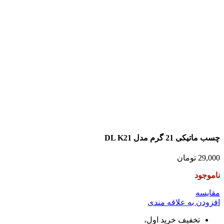
چسب ماتیکی 21 گرم مدل DL K21
29,000
تومان
ناموجود
مقايسه
افزودن به علاقه مندی
تخفیف خرید اول،