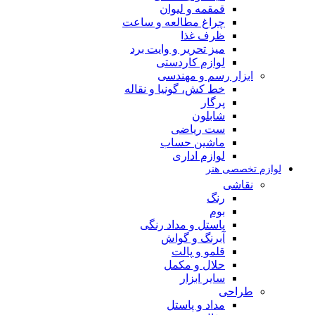
قمقمه و لیوان
چراغ مطالعه و ساعت
ظرف غذا
میز تحریر و وایت برد
لوازم کاردستی
ابزار رسم و مهندسی
خط کش، گونیا و نقاله
پرگار
شابلون
ست ریاضی
ماشین حساب
لوازم اداری
لوازم تخصصی هنر
نقاشی
رنگ
بوم
پاستل و مداد رنگی
آبرنگ و گواش
قلمو و پالت
حلال و مکمل
سایر ابزار
طراحی
مداد و پاستل