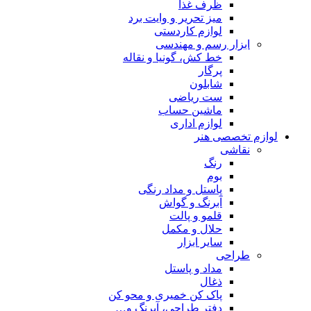
ظرف غذا
میز تحریر و وایت برد
لوازم کاردستی
ابزار رسم و مهندسی
خط کش، گونیا و نقاله
پرگار
شابلون
ست ریاضی
ماشین حساب
لوازم اداری
لوازم تخصصی هنر
نقاشی
رنگ
بوم
پاستل و مداد رنگی
آبرنگ و گواش
قلمو و پالت
حلال و مکمل
سایر ابزار
طراحی
مداد و پاستل
ذغال
پاک کن خمیری و محو کن
دفتر طراحی، آبرنگ و…