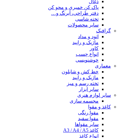
ذغال
پاک کن خمیری و محو کن
دفتر طراحی، آبرنگ و…
تخته شاسی
سایر محصولات
گرافیک
اتود و مداد
ماژیک و راپید
کاور
انواع چسب
خوشنویسی
معماری
خط کش و شابلون
ماژیک و راپید
تخته رسم و میز
سایر ابزار
سایر لوازم هنری
مجسمه سازی
کاغذ و مقوا
مقوا رنگی
مقوا سفید
سایر مقواها
کاغذ A3 / A4 / A5
انواع کاغذ