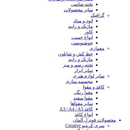
تخته شاسی
سایر محصولات
گرافیک
اتود و مداد
ماژیک و راپید
کاور
انواع چسب
خوشنویسی
معماری
خط کش و شابلون
ماژیک و راپید
تخته رسم و میز
سایر ابزار
سایر لوازم هنری
مجسمه سازی
کاغذ و مقوا
مقوا رنگی
مقوا سفید
سایر مقواها
کاغذ A3 / A4 / A5
انواع کاغذ
محصولات فونزل آلمان
سری کریتیو Creative