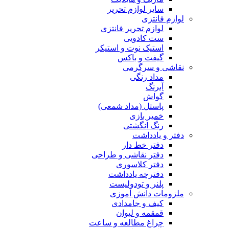
سایر لوازم تحریر
لوازم فانتزی
لوازم تحریر فانتزی
ست کادویی
استیک نوت و استیکر
گیفت و باکس
نقاشی و سرگرمی
مداد رنگی
آبرنگ
گواش
پاستل (مداد شمعی)
خمیر بازی
رنگ انگشتی
دفتر و یادداشت
دفتر خط دار
دفتر نقاشی و طراحی
دفتر کلاسوری
دفترچه یادداشت
پلنر و تودولیست
ملزومات دانش آموزی
کیف و جامدادی
قمقمه و لیوان
چراغ مطالعه و ساعت