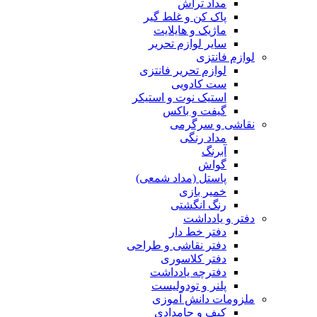
مداد تراش
پاک کن و غلط گیر
ماژیک و هایلایت
سایر لوازم تحریر
لوازم فانتزی
لوازم تحریر فانتزی
ست کادویی
استیک نوت و استیکر
گیفت و باکس
نقاشی و سرگرمی
مداد رنگی
آبرنگ
گواش
پاستل (مداد شمعی)
خمیر بازی
رنگ انگشتی
دفتر و یادداشت
دفتر خط دار
دفتر نقاشی و طراحی
دفتر کلاسوری
دفترچه یادداشت
پلنر و تودولیست
ملزومات دانش آموزی
کیف و جامدادی